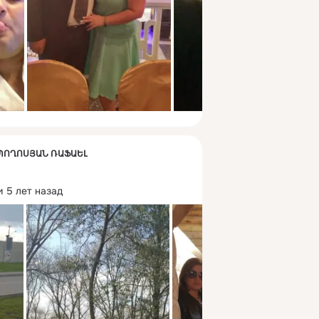
К ՊՈՂՈՍՅԱՆ ՌԱՖԱԵԼ
 5 лет назад