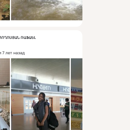
К ՊՈՂՈՍՅԱՆ ՌԱՖԱԵԼ
 7 лет назад