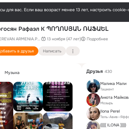
ы для вас. Если ваш возраст менее 13 лет, настроить cooki
П
огосян Рафаэл К ՊՈՂՈՍՅԱՆ ՌԱՖԱԵԼ
EREVAN ARMENIA.Petah-Tikva
13 ноября (47 лет)
Подробнее
обавить в друзья
Написать
Друзья
430
Музыка
Малика Мали
Ташкент
Анюта Майков
Мозырь
Ilona Perel
Тель-Авив—Яфф
((((( ILONA )))))