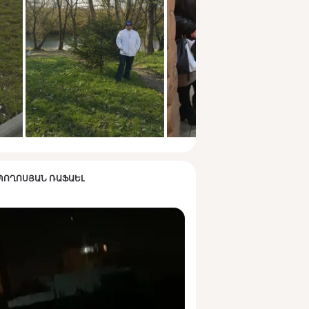
К ՊՈՂՈՍՅԱՆ ՌԱՖԱԵԼ