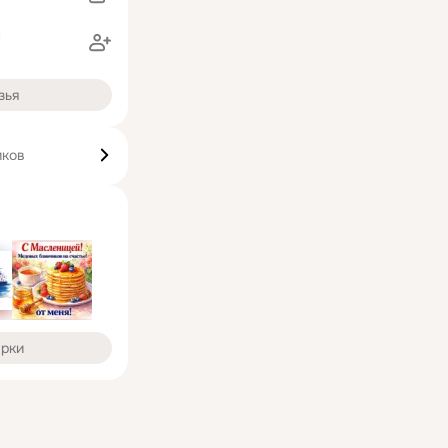
н
зья
иков
арки