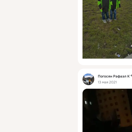
Фид
Погосян Рафаэл 
13 мая 2021