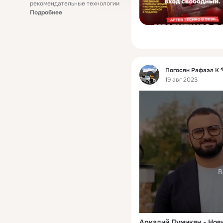
рекомендательные технологии
Подробнее
Фид
Погосян Рафаэл 
19 авг 2023
В
Аркадий Думикян - Нов