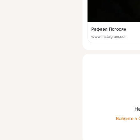
Рафаэл Погосян
www.instagram.com
На
Войдите в 