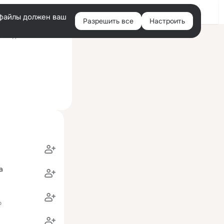
Войти
e-файлы должен ваш
Разрешить все
Настроить
Правая
оследний визит: 2 июл
колонка
а
о