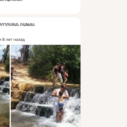
К ՊՈՂՈՍՅԱՆ ՌԱՖԱԵԼ
 8 лет назад