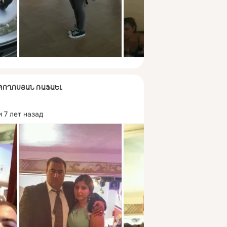
К ՊՈՂՈՍՅԱՆ ՌԱՖԱԵԼ
 7 лет назад