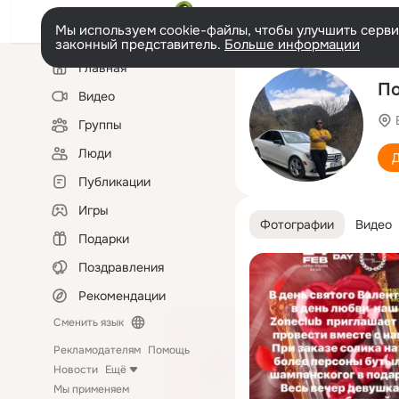
Мы используем cookie-файлы, чтобы улучшить сервис
законный представитель.
Больше информации
Левая
Главная
колонка
П
Видео
Группы
Люди
Д
Публикации
Игры
Фотографии
Видео
Подарки
Поздравления
Рекомендации
Сменить язык
Рекламодателям
Помощь
Новости
Ещё
Мы применяем