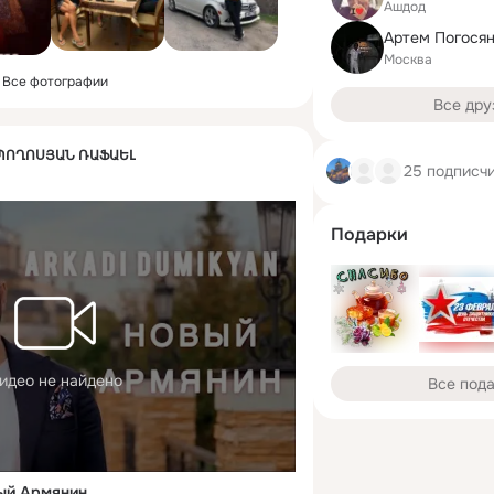
Ашдод
Артем Погося
Москва
Все фотографии
Все дру
К ՊՈՂՈՍՅԱՆ ՌԱՖԱԵԼ
25 подписч
Подарки
идео не найдено
Все под
ый Армянин