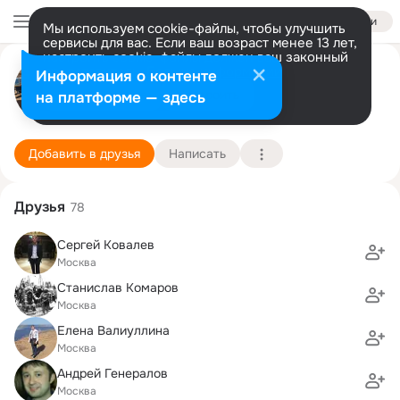
Войти
Мы используем cookie-файлы, чтобы улучшить
сервисы для вас. Если ваш возраст менее 13 лет,
настроить cookie-файлы должен ваш законный
Лидия Крайко
представитель.
Больше информации
Информация о контенте
Разрешить все
Настроить
на платформе — здесь
Москва
26 ноября (46 лет)
151 школа
Подробнее
Добавить в друзья
Написать
Друзья
78
Сергей Ковалев
Москва
Станислав Комаров
Москва
Елена Валиуллина
Москва
Андрей Генералов
Москва