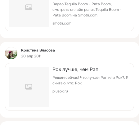
ролик «Tequila Boom - Pata
Видео Tequila Boom - Pata Boom,
Boom» на Smotri.Com
смотреть онлайн ролик Tequila Boom -
Pata Boom на Smotri.com.
smotri.com
Фид
Кристина Власова
20 апр 2011
Рок лучше, чем Рэп!
Решим сейчас! Что лучше: Рэп или Рок?. Я
считаю, что: Рок
plusok.ru