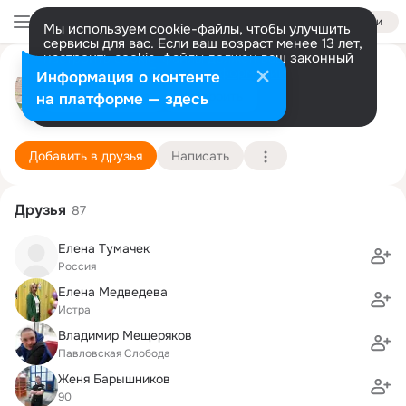
Войти
Мы используем cookie-файлы, чтобы улучшить
сервисы для вас. Если ваш возраст менее 13 лет,
настроить cookie-файлы должен ваш законный
Кристина Власова
представитель.
Больше информации
Информация о контенте
Разрешить все
Настроить
на платформе — здесь
Павловская Слобода
12 июля (38 лет)
Покровская школа
Подробнее
Добавить в друзья
Написать
Друзья
87
Елена Тумачек
Россия
Елена Медведева
Истра
Владимир Мещеряков
Павловская Слобода
Женя Барышников
90