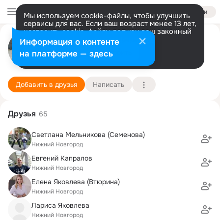
Войти
Мы используем cookie-файлы, чтобы улучшить
сервисы для вас. Если ваш возраст менее 13 лет,
настроить cookie-файлы должен ваш законный
Алексей Яковлев
представитель.
Больше информации
Информация о контенте
Разрешить все
Настроить
на платформе — здесь
Нижний Новгород
25 июля (43 года)
Подробнее
Добавить в друзья
Написать
Друзья
65
Светлана Мельникова (Семенова)
Нижний Новгород
Евгений Капралов
Нижний Новгород
Елена Яковлева (Втюрина)
Нижний Новгород
Лариса Яковлева
Нижний Новгород