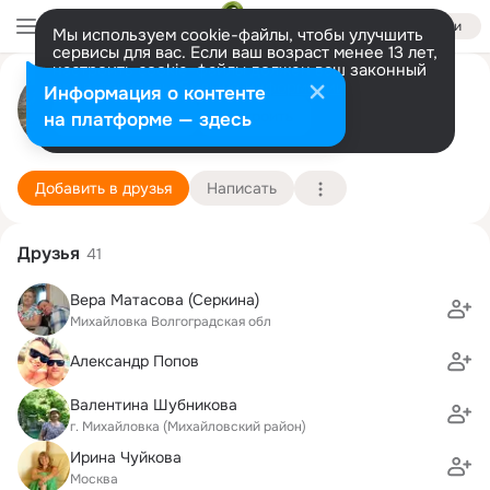
Войти
Мы используем cookie-файлы, чтобы улучшить
сервисы для вас. Если ваш возраст менее 13 лет,
настроить cookie-файлы должен ваш законный
Ольга Лиен
представитель.
Больше информации
Информация о контенте
Разрешить все
Настроить
на платформе — здесь
Trond
7 августа (53 года)
Сосновоборская школа
Подробнее
Добавить в друзья
Написать
Друзья
41
Вера Матасова (Серкина)
Михайловка Волгоградская обл
Александр Попов
Валентина Шубникова
г. Михайловка (Михайловский район)
Ирина Чуйкова
Москва