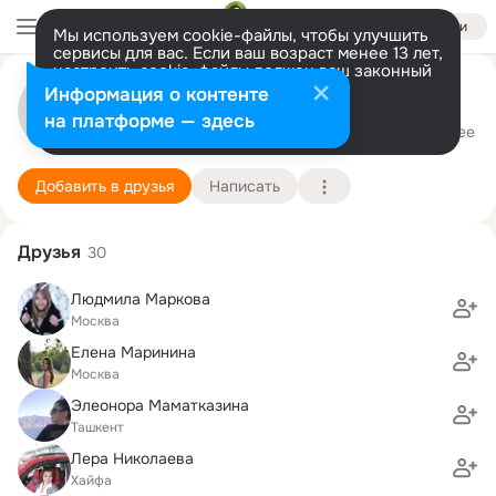
Войти
Мы используем cookie-файлы, чтобы улучшить
сервисы для вас. Если ваш возраст менее 13 лет,
настроить cookie-файлы должен ваш законный
представитель.
Больше информации
Марат М
Информация о контенте
Разрешить все
Настроить
на платформе — здесь
Москва
27 февраля (54 года)
Подробнее
Добавить в друзья
Написать
Друзья
30
Людмила Маркова
Москва
Елена Маринина
Москва
Элеонора Маматказина
Ташкент
Лера Николаева
Хайфа