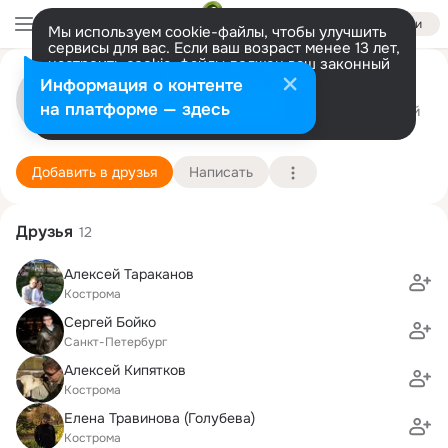
Войти
Мы используем cookie-файлы, чтобы улучшить
сервисы для вас. Если ваш возраст менее 13 лет,
настроить cookie-файлы должен ваш законный
Евгений Богословский
представитель.
Больше информации
Информация о контенте
Разрешить все
Настроить
на платформе — здесь
Кострома
5 декабря (43 года)
32 лицей
Подробнее
Добавить в друзья
Написать
Друзья
12
Алексей Тараканов
Кострома
Сергей Бойко
Санкт-Петербург
Алексей Кипятков
Кострома
Елена Травинова (Голубева)
Кострома