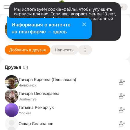
Войти
Мы используем cookie-файлы, чтобы улучшить
сервисы для вас. Если ваш возраст менее 13 лет,
настроить cookie-файлы должен ваш законный
Наталья Забоева (Тоцких)
представитель.
Больше информации
Информация о контенте
Разрешить все
Настроить
на платформе — здесь
Новосибирск
28 января (74 года)
34 школа
Подробнее
Добавить в друзья
Написать
Друзья
54
Тамара Киреева (Плешакова)
Челябинск
Тамара Окольздаева
Экибастуз
Taтьяна Ремарчук
Москва
Оскар Селиванов