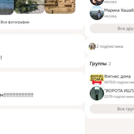
москва
Марина Хашаб
москва
Все фотографии
Все дру
2 подписчика
!
Группы
2
Фитнес дома
1617512 подписчи
*ВОРОТА ИШТ
!!!!!!!!!!!!!!!!
2079 подписчико
Все гру