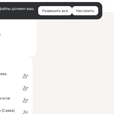
Войти
e-файлы должен ваш
Разрешить все
Настроить
Правая
ий визит: 28 мар 2024
колонка
ческими классами)
е
аева
огатов
 (Савва)