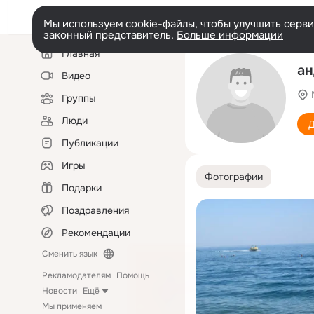
Мы используем cookie-файлы, чтобы улучшить сервис
законный представитель.
Больше информации
Левая
Главная
колонка
aн
Видео
Группы
Люди
Д
Публикации
Игры
Фотографии
Подарки
Поздравления
Рекомендации
Сменить язык
Рекламодателям
Помощь
Новости
Ещё
Мы применяем