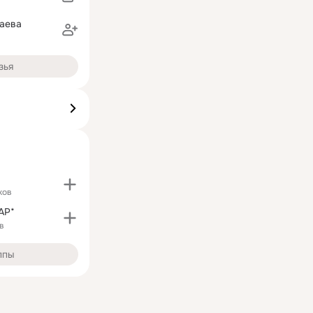
аева
зья
ков
АР*
в
ппы