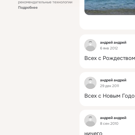
рекомендательные технологии
Подробнее
Фид
aндрей андрей
6 янв 2012
Всех с Рождеством
Фид
aндрей андрей
29 дек 2011
Всех с Новым Годом!!!!
Фид
aндрей андрей
8 сен 2010
ничего