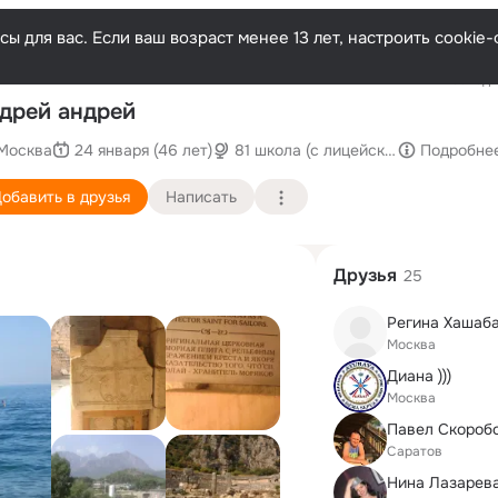
ы для вас. Если ваш возраст менее 13 лет, настроить cooki
Последн
дрей андрей
Москва
24 января (46 лет)
81 школа (с лицейскими и гимнази
Подробне
обавить в друзья
Написать
Друзья
25
Регина Хашаб
Москва
Диана )))
Москва
Павел Скороб
Саратов
Нина Лазарева