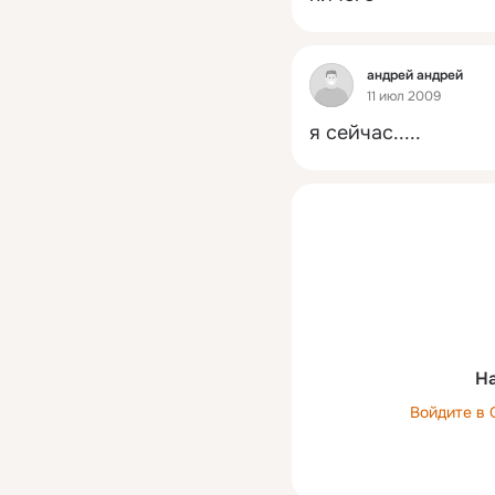
Фид
aндрей андрей
11 июл 2009
я сейчас.....
На
Войдите в 