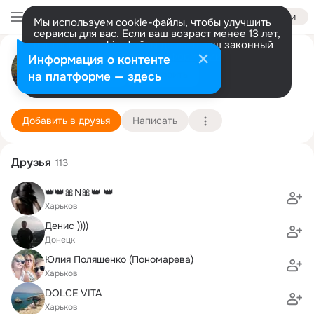
Войти
Мы используем cookie-файлы, чтобы улучшить
сервисы для вас. Если ваш возраст менее 13 лет,
настроить cookie-файлы должен ваш законный
Максимка *********
представитель.
Больше информации
Информация о контенте
Разрешить все
Настроить
на платформе — здесь
Какашкино
13 сентября (47 лет)
45 школа
Подробнее
Добавить в друзья
Написать
Друзья
113
👑👑🎀N🎀👑 👑
Харьков
Денис ))))
Донецк
Юлия Поляшенко (Пономарева)
Харьков
DOLCE VITA
Харьков