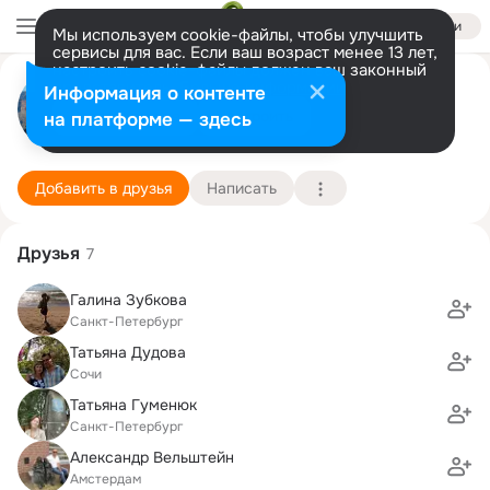
Войти
Мы используем cookie-файлы, чтобы улучшить
сервисы для вас. Если ваш возраст менее 13 лет,
настроить cookie-файлы должен ваш законный
Саша Лернер (Стерлинa)
представитель.
Больше информации
Информация о контенте
Разрешить все
Настроить
на платформе — здесь
Toronto
7 сентября (61 год)
307 школа
Подробнее
Добавить в друзья
Написать
Друзья
7
Галина Зубкова
Санкт-Петербург
Татьяна Дудова
Сочи
Татьяна Гуменюк
Санкт-Петербург
Александр Вельштейн
Амстердам