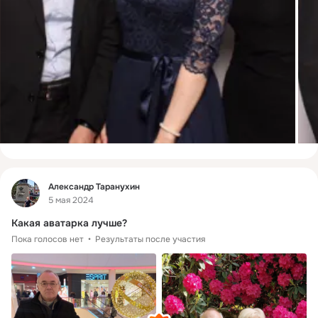
Фид
Александр Таранухин
5 мая 2024
Какая аватарка лучше?
Пока голосов нет
Результаты после участия