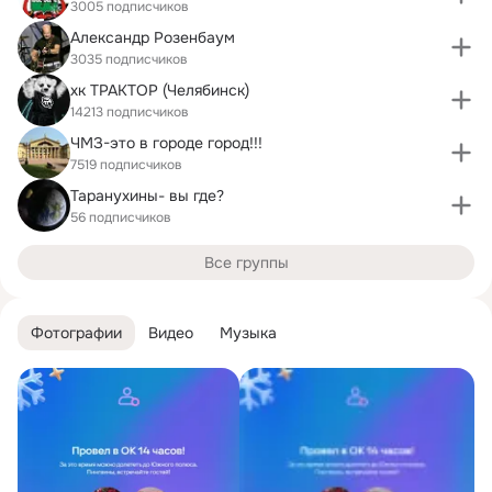
3005 подписчиков
Александр Розенбаум
3035 подписчиков
хк ТРАКТОР (Челябинск)
14213 подписчиков
ЧМЗ-это в городе город!!!
7519 подписчиков
Таранухины- вы где?
56 подписчиков
Все группы
Фотографии
Видео
Музыка