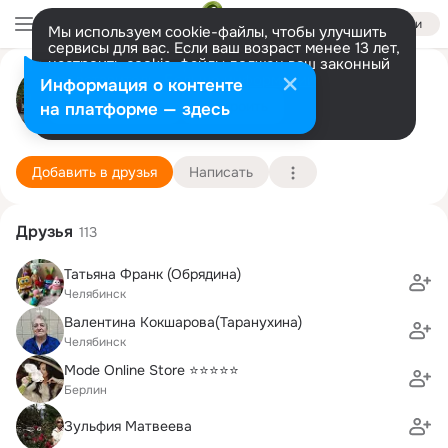
Войти
Мы используем cookie-файлы, чтобы улучшить
сервисы для вас. Если ваш возраст менее 13 лет,
настроить cookie-файлы должен ваш законный
Александр Таранухин
представитель.
Больше информации
Информация о контенте
Разрешить все
Настроить
на платформе — здесь
Леверкузен
13 января (63 года)
42 школа
Подробнее
Добавить в друзья
Написать
Друзья
113
Татьяна Франк (Обрядина)
Челябинск
Валентина Кокшарова(Таранухина)
Челябинск
Mode Online Store ⭐⭐⭐⭐⭐
Берлин
Зульфия Матвеева