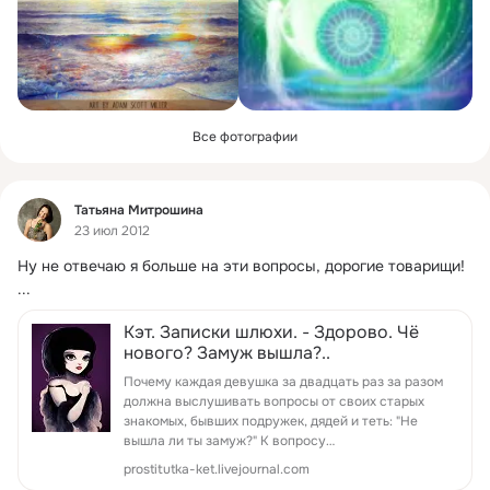
Все фотографии
Фид
Татьяна Митрошина
23 июл 2012
Ну не отвечаю я больше на эти вопросы, дорогие товарищи!
...
Кэт. Записки шлюхи. - Здорово. Чё
нового? Замуж вышла?..
Почему каждая девушка за двадцать раз за разом
должна выслушивать вопросы от своих старых
знакомых, бывших подружек, дядей и теть: "Не
вышла ли ты замуж?" К вопросу…
prostitutka-ket.livejournal.com