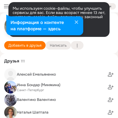
Войти
Мы используем cookie-файлы, чтобы улучшить
сервисы для вас. Если ваш возраст менее 13 лет,
настроить cookie-файлы должен ваш законный
Татьяна Митрошина
представитель.
Больше информации
Информация о контенте
Разрешить все
Настроить
на платформе — здесь
Уфа, Санкт-Петербург
9 июня (50 лет)
23 школа
Подробнее
Добавить в друзья
Написать
Друзья
111
Алексей Емельяненко
Инна Бондар (Минякина)
Санкт-Петербург
Валентино Валентино
Наталья Шаптала