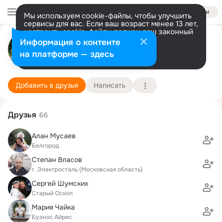
Войти
Мы используем cookie-файлы, чтобы улучшить
сервисы для вас. Если ваш возраст менее 13 лет,
настроить cookie-файлы должен ваш законный
Дмитрий Малахов
представитель.
Больше информации
Информация о контенте
Разрешить все
Настроить
на платформе — здесь
Белгород
3 февраля (53 года)
17 школа
Подробнее
Добавить в друзья
Написать
Друзья
66
Алан Мусаев
Белгород
Степан Власов
г. Электросталь (Московская область)
Сергей Шумских
Старый Оскол
Мария Чайка
Буэнос Айрес