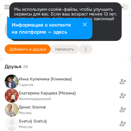
Войти
Мы используем cookie-файлы, чтобы улучшить
сервисы для вас. Если ваш возраст менее 13 лет,
настроить cookie-файлы должен ваш законный
представитель.
Больше информации
Наталья Шарапова
Информация о контенте
Разрешить все
Настроить
на платформе — здесь
Москва
18 апреля (49 лет)
Подробнее
Добавить в друзья
Написать
Друзья
29
Инна Кулемина (Клинкова)
Саратов
Екатерина Карцева (Мезина)
Железнодорожный
Денис Хохлов
Москва
Svetulj Svetulj
Moscow