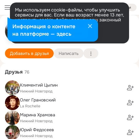
Войти
Мы используем cookie-файлы, чтобы улучшить
сервисы для вас. Если ваш возраст менее 13 лет,
настроить cookie-файлы должен ваш законный
K L
представитель.
Больше информации
Информация о контенте
Разрешить все
Настроить
на платформе — здесь
Черногорье
20 апреля (18 лет)
UP7 D, Universite Paris 7 Diderot
Подробнее
Добавить в друзья
Написать
Друзья
76
Климентий Цыпин
Нижний Новгород
Олег Грановский
La Rochelle
Марина Храмова
Нижний Новгород
Юрий Федосеев
Нижний Новгород