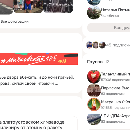
Наталья Пяты
Челябинск
Все фотографии
Все дру
45 подписч
Группы
12
Талантливый 
убь двора вбежать, и до ночи грачьей, 
57908 подписчик
дрова, силой своей играючи
 ...
63 подписчика
101635 подписчи
а златоустовском химзаводе
83 подписчика
тилизируют атомную ракету