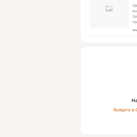
Од
во
Зл
те
ww
На
Войдите в 