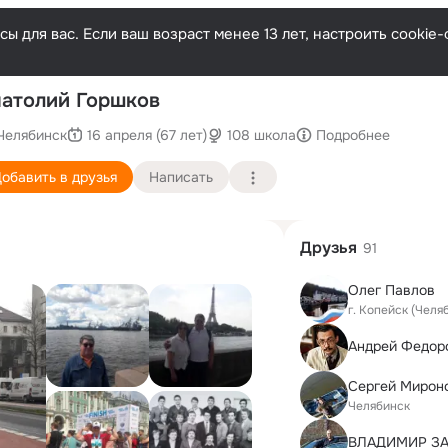
ы для вас. Если ваш возраст менее 13 лет, настроить cooki
П
атолий Горшков
Челябинск
16 апреля (67 лет)
108 школа
Подробнее
обавить в друзья
Написать
Друзья
91
Олег Павлов
г. Копейск (Челя
Андрей Федор
Сергей Мирон
Челябинск
ВЛАДИМИР З