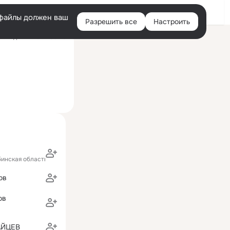
Войти
e-файлы должен ваш
Разрешить все
Настроить
Правая
оследний визит: 08:26
колонка
бинская область)
ов
ов
АЙЦЕВ