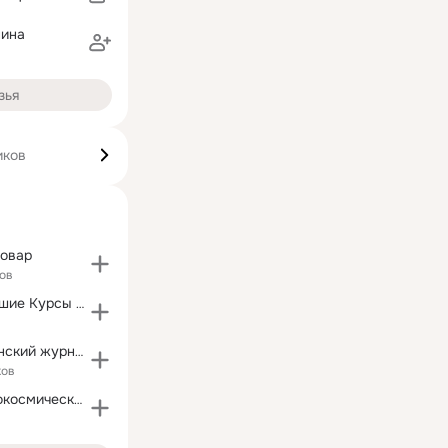
нина
зья
иков
повар
ов
Пермские Высшие Курсы МВД СССР
Матрешка (Женский журнал)
ков
ЧПИ-ДПА-Аэрокосмический