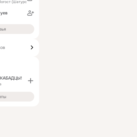
Погост (Шатурский район)
луев
зья
ков
ЕКАБАДЦЫ!
в
ппы