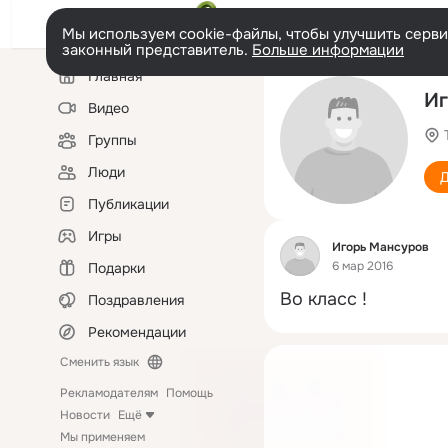
Мы используем cookie-файлы, чтобы улучшить сервис
законный представитель.
Больше информации
Левая
Главная
колонка
Иг
Видео
Группы
Люди
Д
Публикации
Игры
Фид
Игорь Мансуров
6 мар 2016
Подарки
Во класс !
Поздравления
Рекомендации
Сменить язык
Рекламодателям
Помощь
Новости
Ещё
Мы применяем