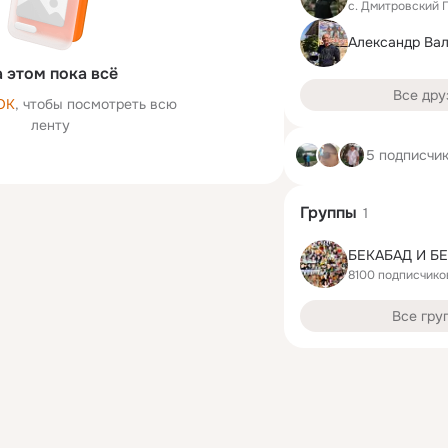
с. Дмитровский 
Александр Ва
 этом пока всё
Все дру
ОК
, чтобы посмотреть всю
ленту
5 подписчи
Группы
1
БЕКАБАД И Б
8100 подписчико
Все гру