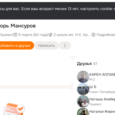
ы для вас. Если ваш возраст менее 13 лет, настроить cooki
Послед
орь Мансуров
Ташкент
5 марта (62 года)
2 школа им. Н.К. Крупской
Подробне
обавить в друзья
Написать
Друзья
57
КАРЕН АЛЛАХ
М О
Ш Б
Санкт-Петербур
Ташкент
Наталья Жирн