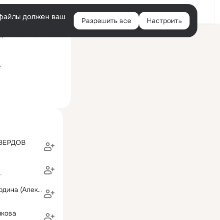
Войти
e-файлы должен ваш
Разрешить все
Настроить
Правая
ний визит: 5 ноя 2018
колонка
е
ВЕРДОВ
г
Наташа Алабердина (Александрова
якова