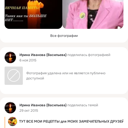
Все фотографии
Фид
Ирина Иванова (Васильева)
поделилась фотографией
6 ноя 2015
Фотография удалена или не является публично 
доступной
Фид
Ирина Иванова (Васильева)
поделилась темой
29 окт 2015
П
ТУТ ВСЕ МОИ РЕЦЕПТЫ для МОИХ ЗАМЕЧАТЕЛЬНЫХ ДРУЗЕЙ