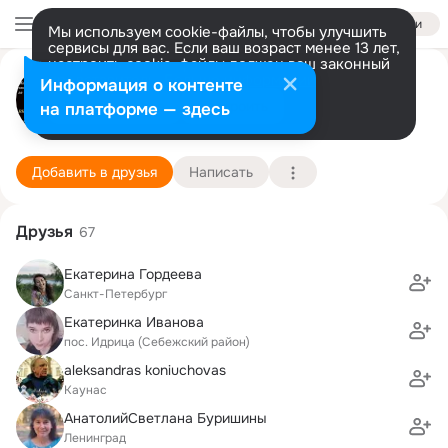
Войти
Мы используем cookie-файлы, чтобы улучшить
сервисы для вас. Если ваш возраст менее 13 лет,
настроить cookie-файлы должен ваш законный
Ирина Иванова (Васильева)
представитель.
Больше информации
Информация о контенте
Разрешить все
Настроить
на платформе — здесь
Санкт-Петербург
7 декабря (66 лет)
184 школа
Подробнее
Добавить в друзья
Написать
Друзья
67
Екатерина Гордеева
Санкт-Петербург
Екатеринка Иванова
пос. Идрица (Себежский район)
aleksandras koniuchovas
Каунас
АнатолийСветлана Буришины
Ленинград