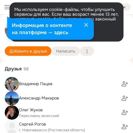
Войти
Мы используем cookie-файлы, чтобы улучшить
сервисы для вас. Если ваш возраст менее 13 лет,
настроить cookie-файлы должен ваш законный
александр резвый
представитель.
Больше информации
Информация о контенте
Разрешить все
Настроить
на платформе — здесь
москва
17 мая (66 лет)
3 гимназия
Подробнее
Добавить в друзья
Написать
Друзья
98
Владимир Пацев
Александр Макаров
Олег Жуков
Переславль залесский
Сергей Рогов
г. Новочеркасск (Ростовская область)