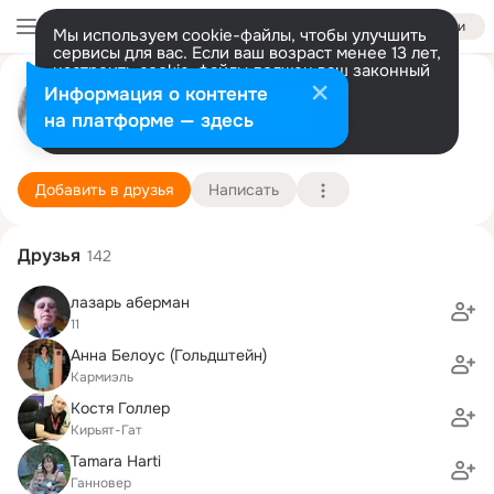
Войти
Мы используем cookie-файлы, чтобы улучшить
сервисы для вас. Если ваш возраст менее 13 лет,
настроить cookie-файлы должен ваш законный
Алёна Аберман
представитель.
Больше информации
Информация о контенте
Разрешить все
Настроить
на платформе — здесь
Ашдод
1 июля (44 года)
15 школа
Подробнее
Добавить в друзья
Написать
Друзья
142
лазарь аберман
11
Анна Белоус (Гольдштейн)
Кармиэль
Костя Голлер
Кирьят-Гат
Tamara Harti
Ганновер