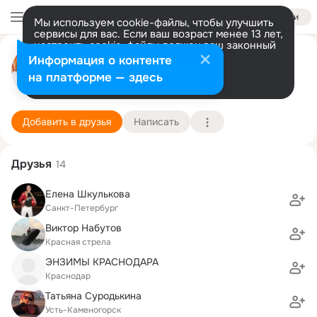
Войти
Мы используем cookie-файлы, чтобы улучшить
сервисы для вас. Если ваш возраст менее 13 лет,
настроить cookie-файлы должен ваш законный
Светлана Литвинова (Козлова)
представитель.
Больше информации
Информация о контенте
Разрешить все
Настроить
на платформе — здесь
Москва
9 июня (49 лет)
Факультет социологии
Подробнее
Добавить в друзья
Написать
Друзья
14
Елена Шкулькова
Санкт-Петербург
Виктор Набутов
Красная cтрела
ЭНЗИМЫ КРАСНОДАРА
Краснодар
Татьяна Суродькина
Усть-Каменогорск