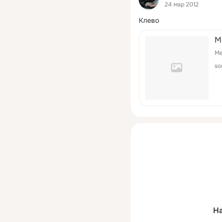
24 мар 2012
Клево
M
Me
so
На