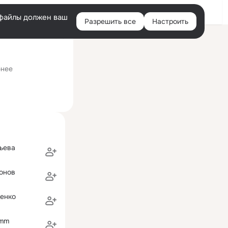
Войти
e-файлы должен ваш
Разрешить все
Настроить
Правая
ий визит: 22 ноя 2025
колонка
лассами)
бнее
ьева
онов
енко
omm