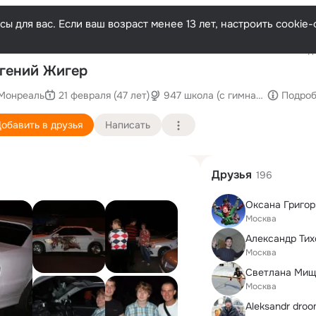
ы для вас. Если ваш возраст менее 13 лет, настроить cooki
Последн
гений Жигер
Монреаль
21 февраля (47 лет)
947 школа (с гимназическими к
Подро
обавить в друзья
Написать
Друзья
196
Оксана Григор
Москва
Александр Тих
Москва
Светлана Мищ
Москва
Aleksandr dro