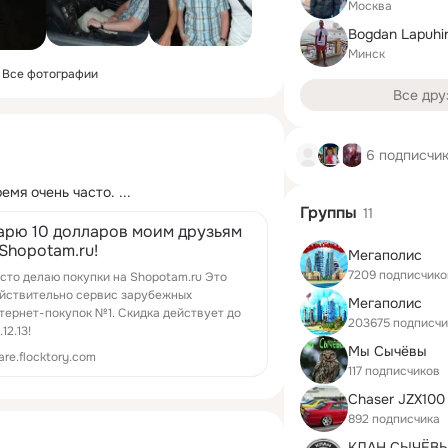
Москва
Bogdan Lapuhi
Минск
Все фотографии
Все дру
6 подписчи
емя очень часто.
 ...
Группы
11
арю 10 долларов моим друзьям
 Shopotam.ru!
Мегаполис
7209 подписчико
сто делаю покупки на Shopotam.ru Это
йствительно сервис зарубежных
Мегаполис
тернет-покупок №1. Скидка действует до
203675 подписчи
.12.13!
Мы Сычёвы
are.flocktory.com
117 подписчиков
Chaser JZX100
892 подписчика
КЛАН СЫЧЁВ