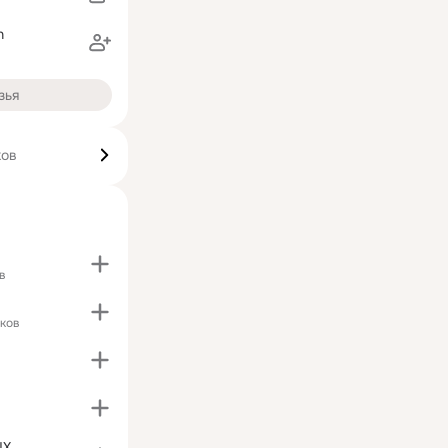
n
зья
ков
в
ков
ЫХ