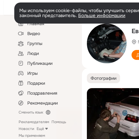
Мы используем cookie-файлы, чтобы улучшить сервис
законный представитель.
Больше информации
Левая
Главная
колонка
Ев
Видео
Группы
Люди
Д
Публикации
Игры
Фотографии
Подарки
Поздравления
Рекомендации
Сменить язык
Рекламодателям
Помощь
Новости
Ещё
Мы применяем