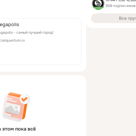
858 подписчиков
Все гру
egapolis
gapolis - самый лучший город!
cialquantum.ru
 этом пока всё