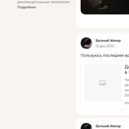
рекомендательные технологии
Подробнее
Фид
Евгений Жигер
13 дек 2013
Пользуюсь последнее вр
Д
в
Ча
де
ин
20
sh
Фид
Евгений Жигер