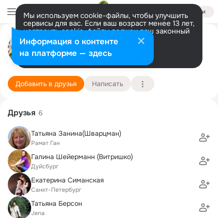
Войти
Мы используем cookie-файлы, чтобы улучшить
сервисы для вас. Если ваш возраст менее 13 лет,
настроить cookie-файлы должен ваш законный
Евгения Герцман
представитель.
Больше информации
Информация о контенте
Разрешить все
Настроить
на платформе — здесь
Санкт-Петербург
22 марта (46 лет)
Гимназия "Петершуле"
Подробнее
Добавить в друзья
Написать
Друзья
6
Татьяна Занина(Шварцман)
Рамат Ган
Галина Шейерманн (Витришко)
Дуйсбург
Екатерина Симанская
Санкт-Петербург
Татьяна Берсон
Jena