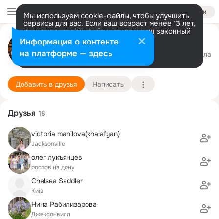
Войти
Мы используем cookie-файлы, чтобы улучшить
сервисы для вас. Если ваш возраст менее 13 лет,
настроить cookie-файлы должен ваш законный
Татьяна Иванова
представитель.
Больше информации
Информация о контенте
Разрешить все
Настроить
на платформе — здесь
Jacksonville
27 января (104 года)
9 школа
Подробнее
Добавить в друзья
Написать
Друзья
18
victoria manilova(khalafyan)
Jacksonville
олег лукъянцев
ростов на дону
Chelsea Saddler
Київ
Нина Рабилизарова
Джексонвилл