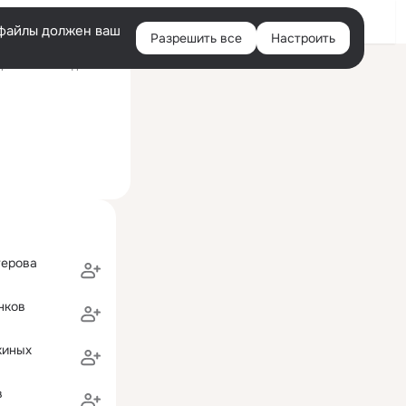
Войти
e-файлы должен ваш
Разрешить все
Настроить
Правая
ний визит: 17 дек 2016
колонка
терова
нков
киных
в