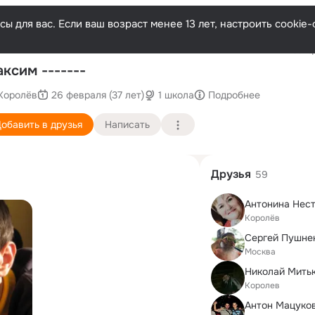
ы для вас. Если ваш возраст менее 13 лет, настроить cooki
Послед
ксим -------
Королёв
26 февраля (37 лет)
1 школа
Подробнее
обавить в друзья
Написать
Друзья
59
Антонина Нес
Королёв
Сергей Пушне
Москва
Николай Мить
Королев
Антон Мацуко