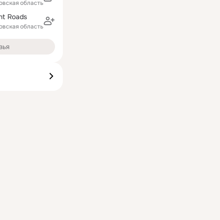
овская область)
ht Roads
овская область)
зья