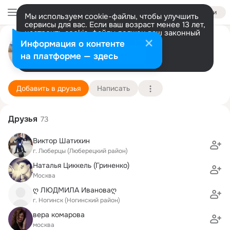
Войти
Мы используем cookie-файлы, чтобы улучшить
сервисы для вас. Если ваш возраст менее 13 лет,
настроить cookie-файлы должен ваш законный
Антон Фомичев
представитель.
Больше информации
Информация о контенте
Разрешить все
Настроить
на платформе — здесь
Москва
15 августа (40 лет)
121 школа
Подробнее
Добавить в друзья
Написать
Друзья
73
Виктор Шатихин
г. Люберцы (Люберецкий район)
Наталья Циккель (Гриненко)
Москва
ღ ЛЮДМИЛА Ивановаღ
г. Ногинск (Ногинский район)
вера комарова
москва