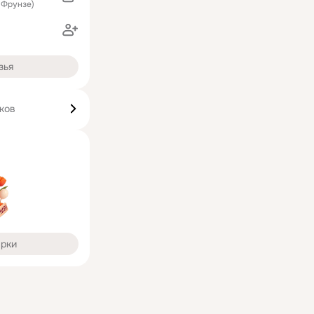
 Фрунзе)
зья
ков
арки