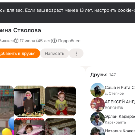
ы для вас. Если ваш возраст менее 13 лет, настроить cooki
Послед
ина Стволова
Бишкек
17 июля (45 лет)
Подробнее
обавить в друзья
Написать
Друзья
147
Саша и Рита 
с. Степное
АЛЕКСЕЙ АНД
ВОРОНЕЖ
Эрлан Кадырб
Кара-Балта
Наталья Коже