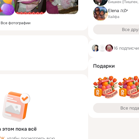
Бишкек (Пишпек,
Elena ילנה
Хайфа
Все фотографии
Все дру
16 подписчи
Подарки
Все под
 этом пока всё
ОК
, чтобы посмотреть всю