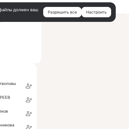
Войти
e-файлы должен ваш
Разрешить все
Настроить
Правая
ний визит: 2 сен 2017
колонка
Стволовы
РЕЕВ
еков
вникова