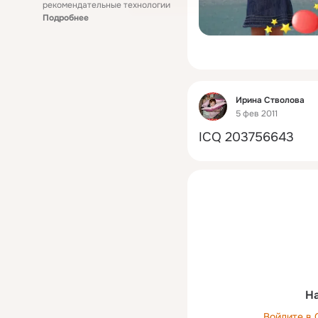
рекомендательные технологии
Подробнее
Фид
Ирина Стволова
5 фев 2011
ICQ 203756643
На
Войдите в 