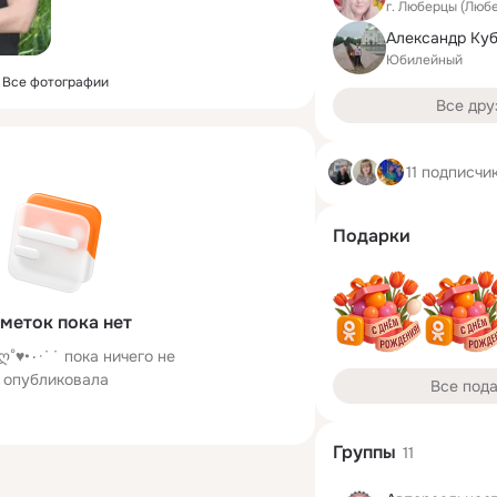
г. Люберцы (Люб
Александр Ку
Юбилейный
Все фотографии
Все дру
11 подписчи
Подарки
меток пока нет
 ничего не
опубликовала
Все под
Группы
11