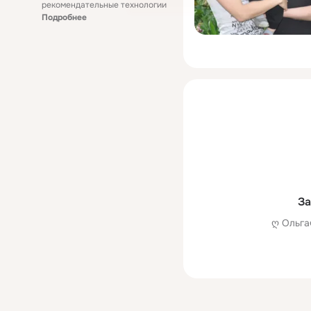
рекомендательные технологии
Подробнее
За
ღ Ольгаღ°♥•٠·˙˙ пока