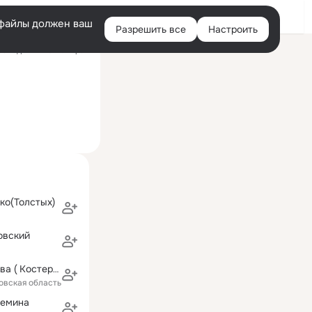
Войти
e-файлы должен ваш
Разрешить все
Настроить
Правая
следний визит: 11 фев
колонка
ко(Толстых)
овский
Анюта Ефремова ( Костерина)
овская область)
лемина