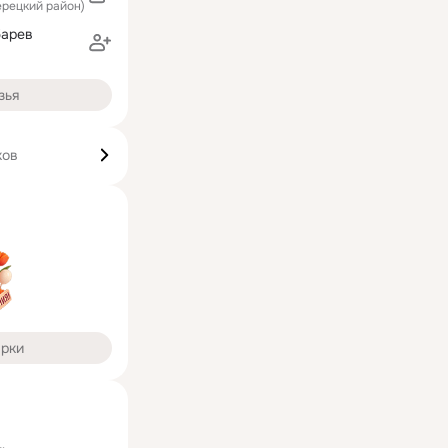
ерецкий район)
барев
зья
ков
арки