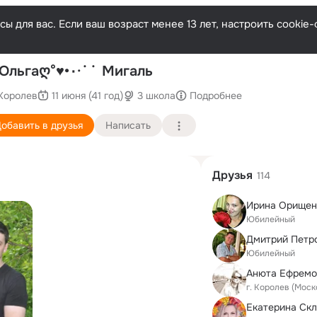
ы для вас. Если ваш возраст менее 13 лет, настроить cooki
По
ღ Ольгаღ°♥•٠·˙˙ Мигаль
Королев
11 июня (41 год)
3 школа
Подробнее
обавить в друзья
Написать
Друзья
114
Ирина Орищен
Юбилейный
Дмитрий Петр
Юбилейный
г. Королев (Моск
Екатерина Ск