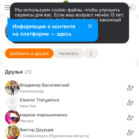
Войти
Мы используем cookie-файлы, чтобы улучшить
сервисы для вас. Если ваш возраст менее 13 лет,
настроить cookie-файлы должен ваш законный
Игорь Кулиев
представитель.
Больше информации
Информация о контенте
Разрешить все
Настроить
на платформе — здесь
Санкт-Петербург
1 февраля (67 лет)
3 школа
Подробнее
Добавить в друзья
Написать
Друзья
272
Владимир Василевский
Калининград
Eleanor Tretyakova
New York
марина мирошниченко
Москва
Виктор Даурцев
г. Североморск (Мурманская область)