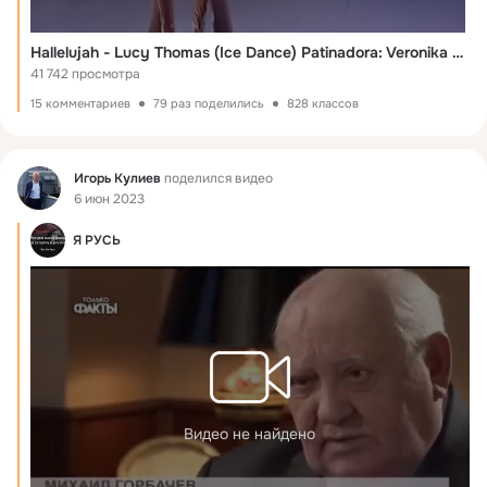
Hallelujah - Lucy Thomas (Ice Dance) Patinadora: Veronika Zhilina
41 742 просмотра
15 комментариев
79 раз поделились
828 классов
Фид
Игорь Кулиев
поделился видео
6 июн 2023
Я РУСЬ
Видео не найдено