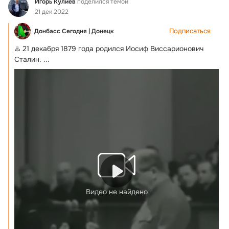
Фид
Игорь Кулиев
поделился темой
21 дек 2022
Подписаться
Донбасс Сегодня | Донецк
♨️ 21 декабря 1879 года родился Иосиф Виссарионович 
Сталин.
 ...
Видео не найдено