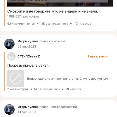
Смотрите и не говорите, что не видели и не знали.
1 988 657 просмотров
6.6K комментариев
13K раз поделились
40K классов
Фид
Игорь Кулиев
поделился темой
28 апр 2023
Подписаться
СТЕКЛОвата Z
Прорезь прицела узкая:
 ...
Видео удалено или не является публично доступным
2 комментария
14 раз поделились
28 классов
Фид
Игорь Кулиев
поделился фотографией
10 фев 2023