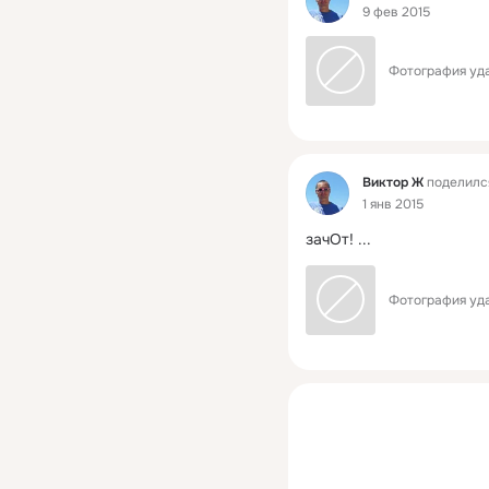
9 фев 2015
Фотография уда
Фид
Виктор Ж
поделилс
1 янв 2015
зачОт!
 ...
Фотография уда