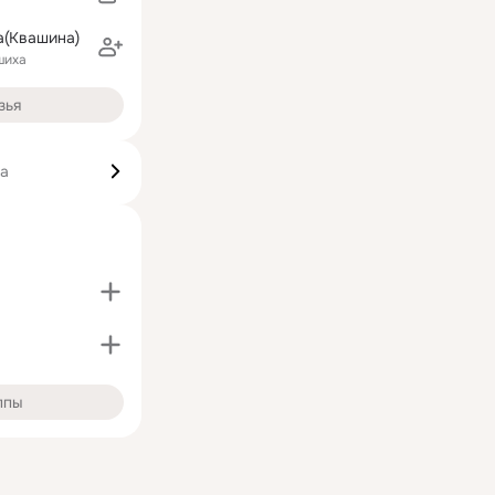
а(Квашина)
шиха
зья
ка
ппы