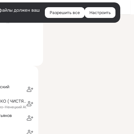
Войти
e-файлы должен ваш
Разрешить все
Настроить
Правая
следний визит: 16 мая
колонка
ский
МАРИЯ ЛУЦЕНКО ( ЧИСТЯКОВА )
ало-Ненецкий АО)
тьянов