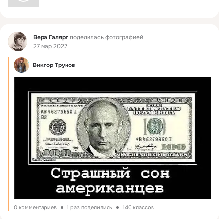
Фид
Вера Галярт
поделилась фотографией
27 мар 2022
Виктор Трунов
0 комментариев
1 раз поделились
140 классов