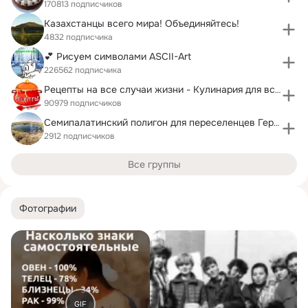
170813 подписчиков
Казахстанцы всего мира! Объединяйтесь!
4832 подписчика
💕 Рисуем символами ASCII-Art
226562 подписчика
Рецепты на все случаи жизни - Кулинария для всех
90979 подписчиков
Семипалатинский полигон для переселенцев Германии
2912 подписчиков
Все группы
Фотографии
GIF