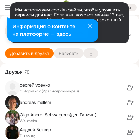
Войти
Мы используем cookie-файлы, чтобы улучшить
сервисы для вас. Если ваш возраст менее 13 лет,
настроить cookie-файлы должен ваш законный
Вера Галярт
представитель.
Больше информации
Информация о контенте
Разрешить все
Настроить
на платформе — здесь
Delmenhorst
23 января (59 лет)
11 школа
Подробнее
Добавить в друзья
Написать
Друзья
78
сергей усенко
г. Норильск (Красноярский край)
andreas mellem
Olga Andrej Schwagerus(дев Галият )
Welzheim
Андрей Беккер
Duisburg