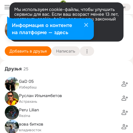
Войти
Мы используем cookie-файлы, чтобы улучшить
сервисы для вас. Если ваш возраст менее 13 лет,
настроить cookie-файлы должен ваш законный
Машуня Копылова
представитель.
Больше информации
Информация о контенте
Разрешить все
Настроить
на платформе — здесь
Москва
6 марта (36 лет)
Лечебный факультет
Подробнее
Добавить в друзья
Написать
Друзья
25
GaD 05
Избербаш
Руслан Ильмамбетов
Астрахань
Peru Lilian
Rezina
вова битков
владивосток