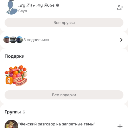
ℳy ℒiƒℯ ℳy ℛuℓℯs ♚
Сеул
Все друзья
3 подписчика
Подарки
Все подарки
Группы
6
"Женский разговор на запретные темы"