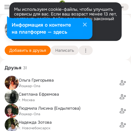
Войти
Мы используем cookie-файлы, чтобы улучшить
сервисы для вас. Если ваш возраст менее 13 лет,
настроить cookie-файлы должен ваш законный
Сергей Ефремов
представитель.
Больше информации
Информация о контенте
Разрешить все
Настроить
на платформе — здесь
Мытищи
4 января (62 года)
2 школа
Подробнее
Добавить в друзья
Написать
Друзья
31
Ольга Григорьева
Йошкар-Ола
Светлана Ефремова
г. Москва
Людмила Лисина (Ендылетова)
Йошкар-Ола
Надежда Зотова
г. Новочебоксарск