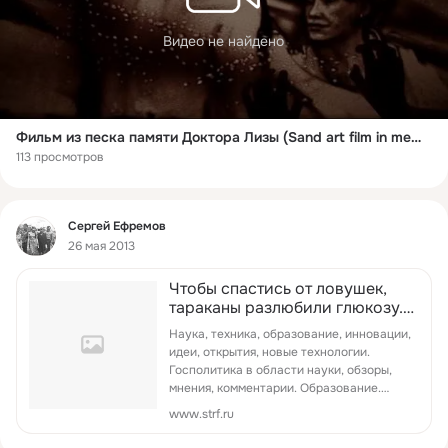
Видео не найдено
Фильм из песка памяти Доктора Лизы (Sand art film in memory of Dr Liza)
113 просмотров
Фид
Сергей Ефремов
26 мая 2013
Чтобы спастись от ловушек,
тараканы разлюбили глюкозу.
Наука и технологии России
Наука, техника, образование, инновации,
идеи, открытия, новые технологии.
Госполитика в области науки, обзоры,
мнения, комментарии. Образование.
Право. Научные конференции, семинары.
www.strf.ru
Календарь событий в мире науки