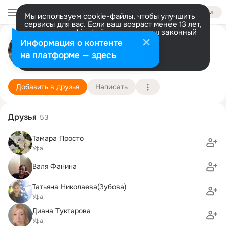
Войти
Мы используем cookie-файлы, чтобы улучшить
сервисы для вас. Если ваш возраст менее 13 лет,
настроить cookie-файлы должен ваш законный
Галина Приходько (Беспалова)
представитель.
Больше информации
Информация о контенте
Разрешить все
Настроить
на платформе — здесь
Уфа
27 октября (49 лет)
98 школа
Подробнее
Добавить в друзья
Написать
Друзья
53
Тамара Просто
Уфа
Валя Фанина
Татьяна Николаева(Зубова)
Уфа
Диана Туктарова
Уфа