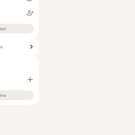
зья
ка
ппы