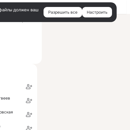
Войти
e-файлы должен ваш
Разрешить все
Настроить
Правая
ний визит: 6 фев 2022
колонка
твеев
овская
в