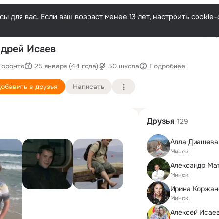
ы для вас. Если ваш возраст менее 13 лет, настроить cooki
Послед
дрей Исаев
Торонто
25 января (44 года)
50 школа
Подробнее
обавить в друзья
Написать
Друзья
129
Алла Диашева
Минск
Александр Ма
Минск
Ирина Коржан
Минск
Алексей Исае