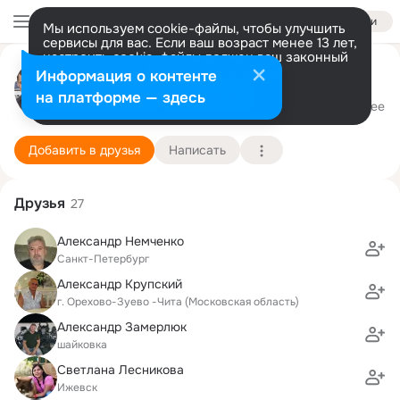
Войти
Мы используем cookie-файлы, чтобы улучшить
сервисы для вас. Если ваш возраст менее 13 лет,
настроить cookie-файлы должен ваш законный
представитель.
Больше информации
Михаил Малиновский
Информация о контенте
Разрешить все
Настроить
на платформе — здесь
Санкт Петербург
26 февраля
Подробнее
Добавить в друзья
Написать
Друзья
27
Александр Немченко
Санкт-Петербург
Александр Крупский
г. Орехово-Зуево -Чита (Московская область)
Александр Замерлюк
шайковка
Светлана Лесникова
Ижевск