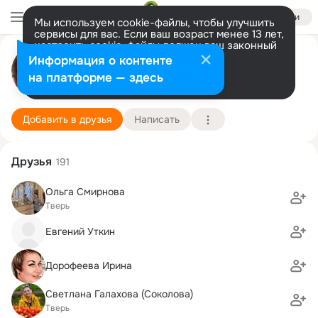
Войти
Мы используем cookie-файлы, чтобы улучшить
сервисы для вас. Если ваш возраст менее 13 лет,
настроить cookie-файлы должен ваш законный
представитель.
Больше информации
Татьяна Азадалиева
Информация о контенте
Разрешить все
Настроить
на платформе — здесь
Калашниково
2 марта
Подробнее
Добавить в друзья
Написать
Друзья
191
Ольга Смирнова
Тверь
Евгений Уткин
Дорофеева Ирина
Светлана Галахова (Соколова)
Тверь