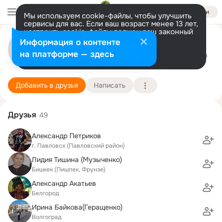
Войти
Мы используем cookie-файлы, чтобы улучшить
сервисы для вас. Если ваш возраст менее 13 лет,
настроить cookie-файлы должен ваш законный
Александр Гончаров
представитель.
Больше информации
Информация о контенте
Разрешить все
Настроить
на платформе — здесь
Волгоград
12 октября (61 год)
44 школа
Подробнее
Добавить в друзья
Написать
Друзья
49
Александр Петриков
г. Павловск (Павловский район)
Лидия Тишина (Музыченко)
Бишкек (Пишпек, Фрунзе)
Александр Акатьев
Белгород
Ирина Байкова(Геращенко)
Волгоград