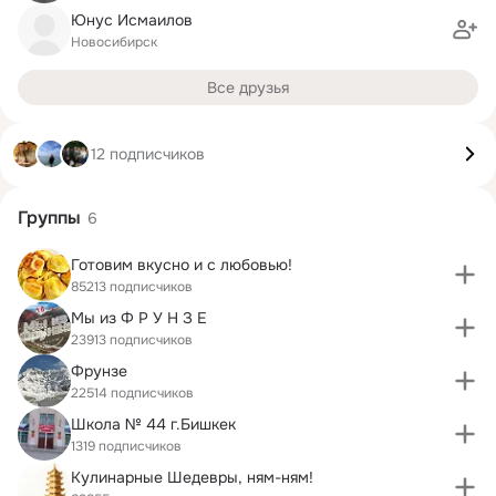
Юнус Исмаилов
Новосибирск
Все друзья
12 подписчиков
Группы
6
Готовим вкусно и с любовью!
85213 подписчиков
Мы из Ф Р У Н З Е
23913 подписчиков
Фрунзе
22514 подписчиков
Школа № 44 г.Бишкек
1319 подписчиков
Кулинарные Шедевры, ням-ням!