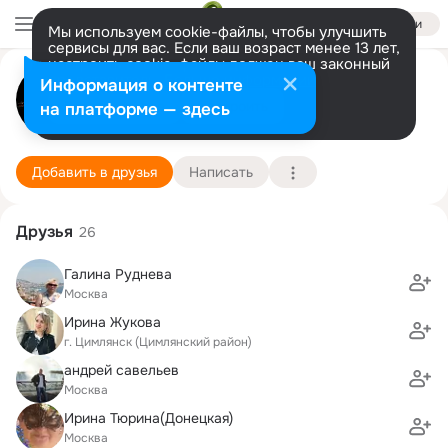
Войти
Мы используем cookie-файлы, чтобы улучшить
сервисы для вас. Если ваш возраст менее 13 лет,
настроить cookie-файлы должен ваш законный
владимир Cтожаров
представитель.
Больше информации
Информация о контенте
Разрешить все
Настроить
на платформе — здесь
москва
10 января (46 лет)
Школа 69 им. Б.Ш. Окуджавы (с гимназическими 
Подробнее
Добавить в друзья
Написать
Друзья
26
Галина Руднева
Москва
Ирина Жукова
г. Цимлянск (Цимлянский район)
андрей савельев
Москва
Ирина Тюрина(Донецкая)
Москва