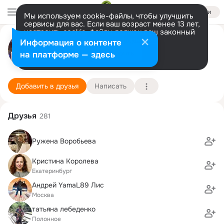
Войти
Мы используем cookie-файлы, чтобы улучшить
сервисы для вас. Если ваш возраст менее 13 лет,
настроить cookie-файлы должен ваш законный
Александр Нагорный
представитель.
Больше информации
Информация о контенте
Разрешить все
Настроить
на платформе — здесь
Екатеринбург
22 августа (44 года)
Подробнее
Добавить в друзья
Написать
Друзья
281
Ружена Воробьева
Кристина Королева
Екатеринбург
Андрей YamaL89 Лис
Москва
татьяна лебеденко
Полонное