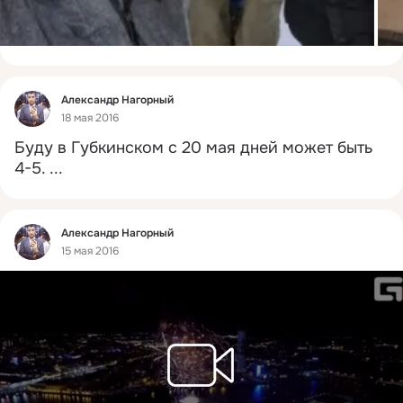
Фид
Александр Нагорный
18 мая 2016
Буду в Губкинском с 20 мая дней может быть 
4-5.
 ...
Фид
Александр Нагорный
15 мая 2016