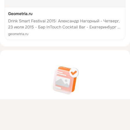
Geometria.ru
Drink Smart Festival 2015: Александр Нагорный - Четверг,
23 июля 2015 - Бар InTouch Cocktail Bar - Екатеринбург -
Фотография 66...
geometria.ru
На этом пока всё
Присоединяйтесь к ОК, чтобы посмотреть больше фото,
Войдите в ОК
, чтобы посмотреть всю
видео и найти новых друзей.
ленту
Войти
Зарегистрироваться