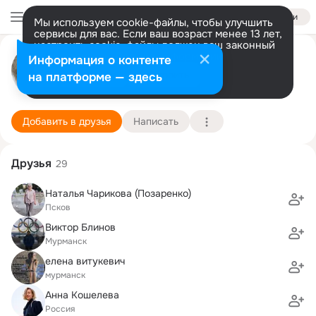
Войти
Мы используем cookie-файлы, чтобы улучшить
сервисы для вас. Если ваш возраст менее 13 лет,
настроить cookie-файлы должен ваш законный
Евгения Ляшенко
представитель.
Больше информации
Информация о контенте
Разрешить все
Настроить
на платформе — здесь
Мурманск
3 декабря (50 лет)
1 школа
Подробнее
Добавить в друзья
Написать
Друзья
29
Наталья Чарикова (Позаренко)
Псков
Виктор Блинов
Мурманск
елена витукевич
мурманск
Анна Кошелева
Россия