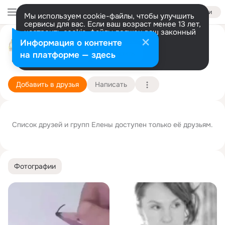
Войти
Мы используем cookie-файлы, чтобы улучшить
сервисы для вас. Если ваш возраст менее 13 лет,
настроить cookie-файлы должен ваш законный
представитель.
Больше информации
Елена Калиниченко
Информация о контенте
Разрешить все
Настроить
на платформе — здесь
Новосибирск
22 февраля
Подробнее
Добавить в друзья
Написать
Список друзей и групп Елены доступен только её друзьям.
Фотографии