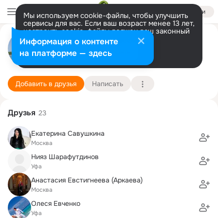
Войти
Мы используем cookie-файлы, чтобы улучшить
сервисы для вас. Если ваш возраст менее 13 лет,
настроить cookie-файлы должен ваш законный
Denis Denis
представитель.
Больше информации
Информация о контенте
Разрешить все
Настроить
на платформе — здесь
SPb
11 февраля (42 года)
11 школа
Подробнее
Добавить в друзья
Написать
Друзья
23
Екатерина Савушкина
Москва
Нияз Шарафутдинов
Уфа
Анастасия Евстигнеева (Аркаева)
Москва
Олеся Евченко
Уфа