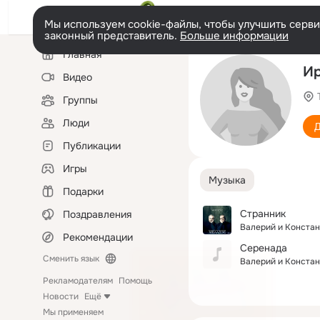
Мы используем cookie-файлы, чтобы улучшить сервис
законный представитель.
Больше информации
Левая
Главная
колонка
Ир
Видео
Группы
Люди
Д
Публикации
Игры
Музыка
Подарки
Странник
Поздравления
Валерий и Конста
Рекомендации
Серенада
Сменить язык
Валерий и Конста
Рекламодателям
Помощь
Новости
Ещё
Мы применяем