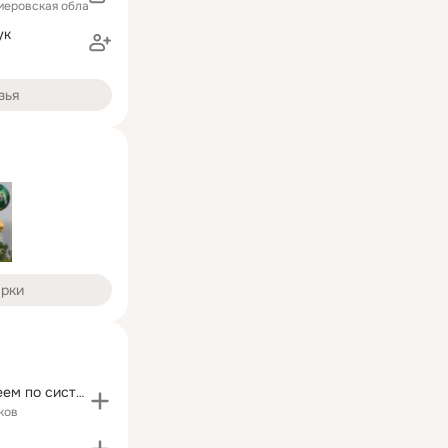
меровская область)
ук
зья
арки
Готовим и худеем по системе "Минус 60" Мириманова
ков