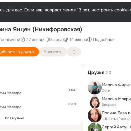
ы для вас. Если ваш возраст менее 13 лет, настроить cooki
П
ина Янцен (Никифоровская)
Toenisvorst
27 января (63 года)
14 школа
Подробнее
обавить в друзья
Написать
Друзья
20
03:43
Сочи
нтин Меладзе
Марина Мокри
02:28
Зверево
нтин Меладзе
Вся музыка
г. Шахты (Ростов
Сергей Автуш