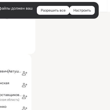
Войти
e-файлы должен ваш
Разрешить все
Настроить
Правая
оследний визит: 6 июн
колонка
Марина Фидикевич(Автушенко)
нская
Полина База поставщиков💕💕💕
ская область)
енко