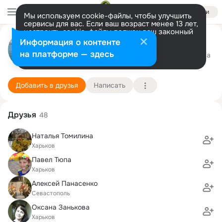
Войти
Мы используем cookie-файлы, чтобы улучшить
сервисы для вас. Если ваш возраст менее 13 лет,
настроить cookie-файлы должен ваш законный
Андрей Алексеенко
представитель.
Больше информации
Информация о контенте
Разрешить все
Настроить
на платформе — здесь
Харьков
24 декабря (54 года)
135 школа
Подробнее
Добавить в друзья
Написать
Друзья
48
Наталья Томилина
Харьков
Павел Тюпа
Харьков
Алексей Панасенко
Севастополь
Оксана Занькова
Харьков