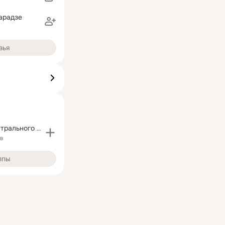
арадзе
зья
Работники Центрального банка
ов
ппы