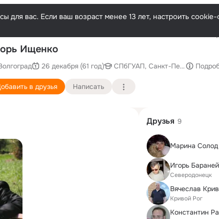
ы для вас. Если ваш возраст менее 13 лет, настроить cooki
Послед
орь Ищенко
Волгоград
26 декабря (61 год)
СПбГУАП, Санкт-Петербургский
Подро
обавить в друзья
Написать
Друзья
9
Марина Солод
Игорь Бараней
Северодонецк
Вячеслав Крив
Кривой Рог
Константин Ра