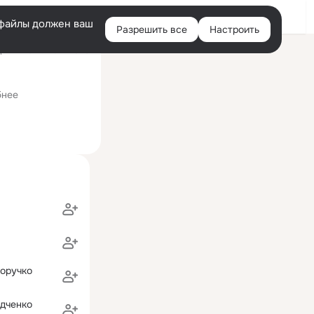
Войти
e-файлы должен ваш
Разрешить все
Настроить
Правая
ний визит: 4 авг 2020
колонка
 государственный университет аэрокосмического приборострое
бнее
оручко
дченко