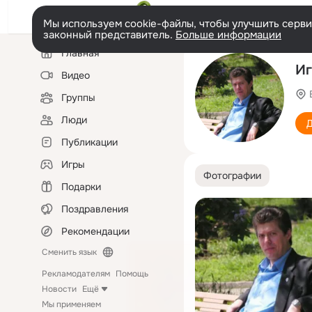
Мы используем cookie-файлы, чтобы улучшить сервис
законный представитель.
Больше информации
Левая
Главная
колонка
Иг
Видео
Группы
Люди
Д
Публикации
Игры
Фотографии
Подарки
Поздравления
Рекомендации
Сменить язык
Рекламодателям
Помощь
Новости
Ещё
Мы применяем