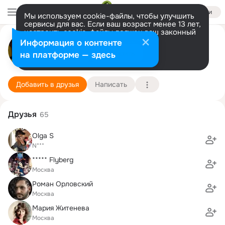
Войти
Мы используем cookie-файлы, чтобы улучшить
сервисы для вас. Если ваш возраст менее 13 лет,
настроить cookie-файлы должен ваш законный
представитель.
Больше информации
Елена Маклецова
Информация о контенте
Разрешить все
Настроить
на платформе — здесь
Люберцы
27 июня (48 лет)
Подробнее
Добавить в друзья
Написать
Друзья
65
Olga S
N***
***** Flyberg
Москва
Роман Орловский
Москва
Мария Житенева
Москва