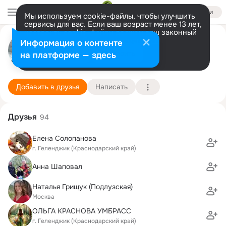
Войти
Мы используем cookie-файлы, чтобы улучшить
сервисы для вас. Если ваш возраст менее 13 лет,
настроить cookie-файлы должен ваш законный
Денис Щербалёв
представитель.
Больше информации
Информация о контенте
Разрешить все
Настроить
на платформе — здесь
Москва
10 декабря (50 лет)
9 школа
Подробнее
Добавить в друзья
Написать
Друзья
94
Елена Солопанова
г. Геленджик (Краснодарский край)
Анна Шаповал
Наталья Грищук (Подлузская)
Москва
ОЛЬГА КРАСНОВА УМБРАСС
г. Геленджик (Краснодарский край)