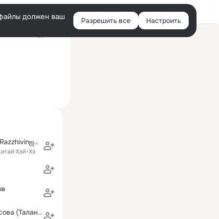
Войти
e-файлы должен ваш
Разрешить все
Настроить
Правая
ий визит: 24 дек 2021
колонка
ஜ۩۞۩ஜArtem Razzhivinஜ۩۞۩ஜ
итай Хэй-Хэ
ов
Татьяна Белоусова (Таланкина)