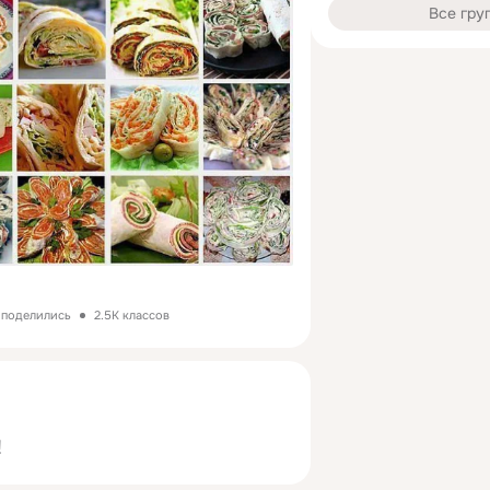
Все гру
з поделились
2.5K классов
!