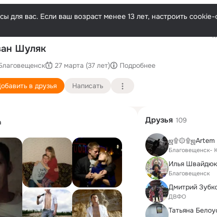
ы для вас. Если ваш возраст менее 13 лет, настроить cooki
Последн
ан Шуляк
Благовещенск
27 марта (37 лет)
Подробнее
обавить в друзья
Написать
Друзья
109
а
Благовещенск- К
Илья Швайдюк
Благовещенск
Дмитрий Зубк
ДВФО