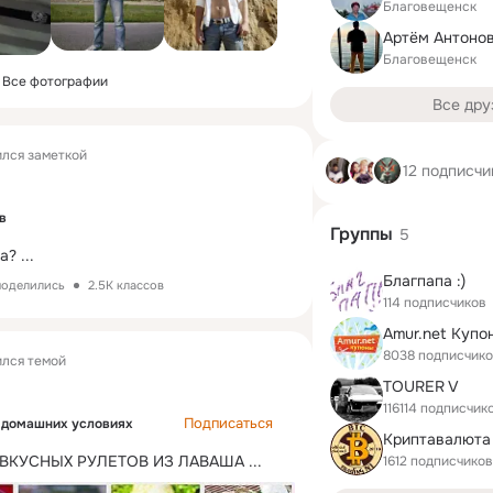
Благовещенск
Артём Антоно
Благовещенск
Все фотографии
Все дру
лся заметкой
12 подписчи
в
Группы
5
ка?
 ...
Благпапа :)
поделились
2.5K классов
114 подписчиков
Amur.net Купо
8038 подписчик
лся темой
TOURER V
116114 подписчик
Подписаться
 домашних условиях
 ВКУСНЫХ РУЛЕТОВ ИЗ ЛАВАША
 ...
1612 подписчиков