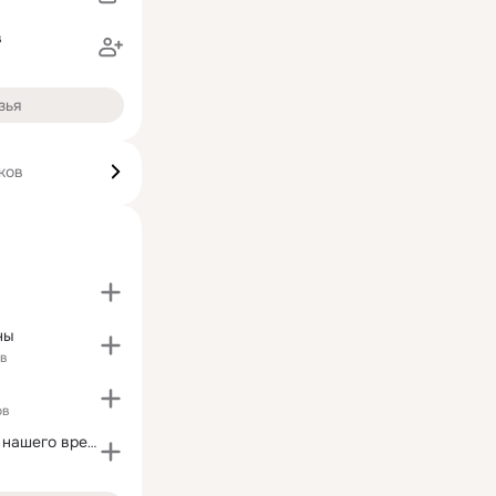
в
зья
ков
ны
ов
ов
Криптавалюта нашего времени