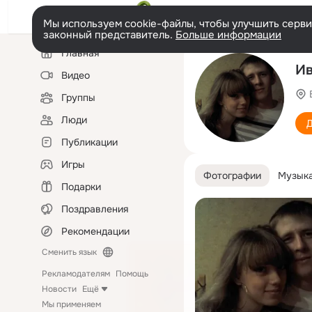
Мы используем cookie-файлы, чтобы улучшить сервис
законный представитель.
Больше информации
Левая
Главная
колонка
Ив
Видео
Группы
Люди
Д
Публикации
Игры
Фотографии
Музык
Подарки
Поздравления
Рекомендации
Сменить язык
Рекламодателям
Помощь
Новости
Ещё
Мы применяем