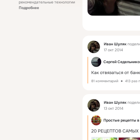
рекомендательные технологии
Подробнее
Фид
Иван Шуляк
подели
17 окт 2014
Сергей Седельнико
Как отвязаться от бан
81 комментарий
413 раз 
Фид
Иван Шуляк
подели
13 окт 2014
Простые рецепты в
20 РЕЦЕПТОВ САМЫХ